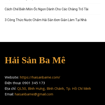
Cách Chế Biến Món Ốc Ngon Dành Cho Các Chàng Trổ Tài
3 Công Thức Nước Chấm Hải Sản Đơn Giản Làm Tại Nhà
Hải Sản Ba Mê
Website:
https://haisanbame.com/
Điện thoại: 0901 345 173
Địa chỉ:
QL50, Bình Hưng, Bình Chánh, Tp. Hồ Chí Minh
Email:
haisanbame@gmail.com